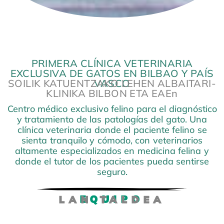
PRIMERA CLÍNICA VETERINARIA
EXCLUSIVA DE GATOS EN BILBAO Y PAÍS
SOILIK KATUENTZAKO LEHEN ALBAITARI-
VASCO
KLINIKA BILBON ETA EAE
n
Centro médico exclusivo felino para el diagnóstico
y tratamiento de las patologías del gato. Una
clínica veterinaria donde el paciente felino se
Formación
sienta tranquilo y cómodo, con veterinarios
Graduada
en
altamente especializados en medicina felina y
Veterinaria
donde el tutor de los pacientes pueda sentirse
por
la
seguro.
Universidad
Alfonso
X.
Madrid.
EQUIPO
LAN TALDEA
Experiencia
Internado
rotatorio
en