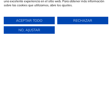
una excelente experiencia en el sitio web. Para obtener más información
@aliceyfreya
Andrea García Sanguino
Auxiliar Técnica Veterinaria
sobre las cookies que utilizamos, abre los ajustes.
ACEPTAR TODO
RECHAZAR
NO, AJUSTAR