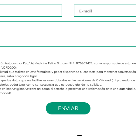
erán tratados por KatuVet Medicina Felina S.L. con N.I.F. B75302422, como responsable de esta we
re (LOPDGDD).
olicitud que realizas en este formulario y poder disponer de tu contacto para mantener conversación
nes, salvo obligación legal.
o que los datos que me facilitas estarán ubicados en los servidores de OVHcloud (mi proveedor de h
gatorios podrá tener como consecuencia que no pueda atender tu solicitud.
datos en katuvet@katuvet.com así como el derecho a presentar una reclamación ante una autoridad de 
vacidad/
ENVIAR