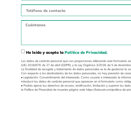
He leído y acepto la
Política de Privacidad.
Los datos de carácter personal que nos proporciones rellenando este formulario s
(UE) 2016/679, de 27 de abril (GDPR), y la Ley Orgánica 3/2018, de 5 de diciemb
La finalidad de recogida y tratamiento de datos personales es la de gestionar la s
Con respecto a los destinatarios de los datos personales, no hay previsión de cesio
• Legislación: Consentimiento del interesado. Como usuario e interesado te inform
introducir los datos de carácter personal que aparecen en el formulario como obli
• Podrás ejercer tus derechos de acceso, rectificación, limitación y suprimir los 
la Política de Privacidad de muestra página web https://katuvet.com/politica-de-pri