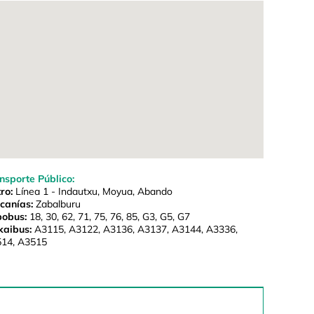
nsporte Público:
ro:
Línea 1 - Indautxu, Moyua, Abando
canías:
Zabalburu
bobus:
18, 30, 62, 71, 75, 76, 85, G3, G5, G7
kaibus:
A3115, A3122, A3136, A3137, A3144, A3336,
14, A3515