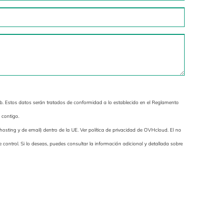
b. Estos datos serán tratados de conformidad a lo establecido en el Reglamento
 contigo.
osting y de email) dentro de la UE. Ver política de privacidad de OVHcloud. El no
control. Si lo deseas, puedes consultar la información adicional y detallada sobre