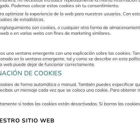
a manera, no necesitas introducir repetidamente la misma información c
ado. Podemos colocar estas cookies sin tu consentimiento.
ra optimizar la experiencia de la web para nuestros usuarios. Con es
okies de estadísticas.
ng/seguimiento son cookies, o cualquier otra forma de almacenamiento 
 web o en varias webs con fines de marketing similares.
os una ventana emergente con una explicación sobre las cookies. Tan
ionado en la ventana emergente, tal y como se describe en esta polític
tra web puede dejar de funcionar correctamente.
NACIÓN DE COOKIES
s cookies de forma automática o manual. También puedes especificar qu
recibas un mensaje cada vez que se coloca una cookie. Para obtener m
mente si todas las cookies están desactivadas. Si borras las cookies
ESTRO SITIO WEB