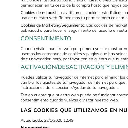
funcionales, te facilitamos la visita a nuestra web. De est
permanecen en tu cesta de la compra hasta que hayas pag
Cookies de estadísticas:
Utilizamos cookies estadísticas pa
uso de nuestra web. Te pedimos tu permiso para colocar co
Cookies de Marketing/Seguimiento:
Las cookies de marketi
publicidad o para hacer el seguimiento del usuario en esta
CONSENTIMIENTO
Cuando visites nuestra web por primera vez, te mostrarem
usemos las categorías de cookies y plugins que has selecc
de tu navegador, pero, por favor, ten en cuenta que nues
ACTIVACIÓN/DESACTIVACIÓN Y ELIMI
Puedes utilizar tu navegador de Internet para eliminar la
cambiar los ajustes de tu navegador de Internet para que 
instrucciones de la sección «Ayuda» de tu navegador.
Ten en cuenta que nuestra web puede no funcionar correcta
consentimiento cuando vuelvas a visitar nuestra web.
LAS COOKIES QUE UTILIZAMOS EN NU
Actualizado:
22/1/2025 12:49
Necesarias