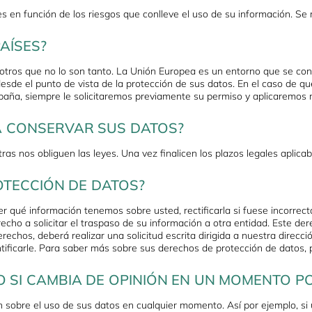
en función de los riesgos que conlleve el uso de su información. Se r
AÍSES?
tros que no lo son tanto. La Unión Europea es un entorno que se cons
sde el punto de vista de la protección de sus datos. En el caso de que
paña, siempre le solicitaremos previamente su permiso y aplicaremos 
A CONSERVAR SUS DATOS?
s nos obliguen las leyes. Una vez finalicen los plazos legales aplica
OTECCIÓN DE DATOS?
qué información tenemos sobre usted, rectificarla si fuese incorrecta 
cho a solicitar el traspaso de su información a otra entidad. Este dere
rechos, deberá realizar una solicitud escrita dirigida a nuestra direcc
entificarle. Para saber más sobre sus derechos de protección de datos
O SI CAMBIA DE OPINIÓN EN UN MOMENTO P
 sobre el uso de sus datos en cualquier momento. Así por ejemplo, si u