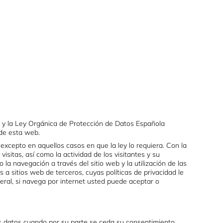
CA
SERVICIOS
CONTACTO
 y la Ley Orgánica de Protección de Datos Española
 de esta web.
excepto en aquellos casos en que la ley lo requiera. Con la
visitas, así como la actividad de los visitantes y su
 la navegación a través del sitio web y la utilización de las
 a sitios web de terceros, cuyas políticas de privacidad le
neral, si navega por internet usted puede aceptar o
 datos cuando por su parte se ceda su consentimiento