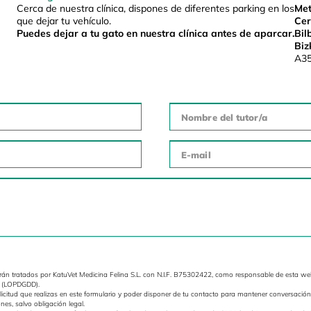
Cerca de nuestra clínica, dispones de diferentes parking en los
Met
que dejar tu vehículo.
Cer
Puedes dejar a tu gato en nuestra clínica antes de aparcar.
Bil
Biz
A35
erán tratados por KatuVet Medicina Felina S.L. con N.I.F. B75302422, como responsable de esta we
re (LOPDGDD).
olicitud que realizas en este formulario y poder disponer de tu contacto para mantener conversación
nes, salvo obligación legal.