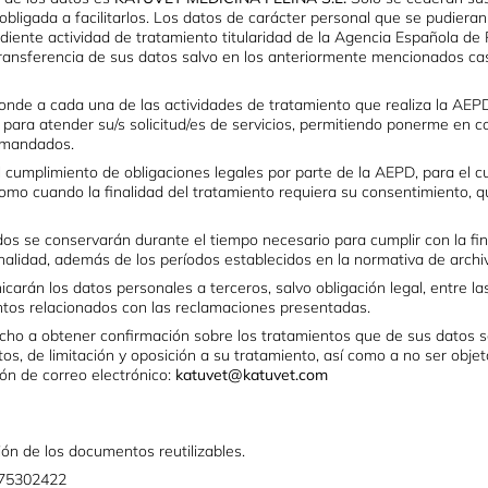
bligada a facilitarlos. Los datos de carácter personal que se pudiera
diente actividad de tratamiento titularidad de la Agencia Española d
ransferencia de sus datos salvo en los anteriormente mencionados cas
onde a cada una de las actividades de tratamiento que realiza la AEPD
a para atender su/s solicitud/es de servicios, permitiendo ponerme en 
demandados.
l cumplimiento de obligaciones legales por parte de la AEPD, para el c
 como cuando la finalidad del tratamiento requiera su consentimiento,
s se conservarán durante el tiempo necesario para cumplir con la fin
inalidad, además de los períodos establecidos en la normativa de arch
arán los datos personales a terceros, salvo obligación legal, entre l
entos relacionados con las reclamaciones presentadas.
cho a obtener confirmación sobre los tratamientos que de sus datos s
atos, de limitación y oposición a su tratamiento, así como a no ser ob
ón de correo electrónico:
katuvet@katuvet.com
ión de los documentos reutilizables.
B75302422