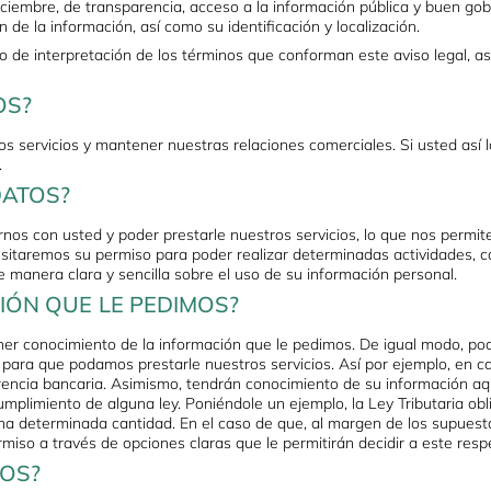
diciembre, de transparencia, acceso a la información pública y buen go
ión de la información, así como su identificación y localización.
to de interpretación de los términos que conforman este aviso legal, as
OS?
ros servicios y mantener nuestras relaciones comerciales. Si usted así l
.
DATOS?
os con usted y poder prestarle nuestros servicios, lo que nos permite
sitaremos su permiso para poder realizar determinadas actividades, c
de manera clara y sencilla sobre el uso de su información personal.
IÓN QUE LE PEDIMOS?
ener conocimiento de la información que le pedimos. De igual modo, p
para que podamos prestarle nuestros servicios. Así por ejemplo, en c
erencia bancaria. Asimismo, tendrán conocimiento de su información aq
umplimiento de alguna ley. Poniéndole un ejemplo, la Ley Tributaria obli
a determinada cantidad. En el caso de que, al margen de los supuest
rmiso a través de opciones claras que le permitirán decidir a este resp
OS?