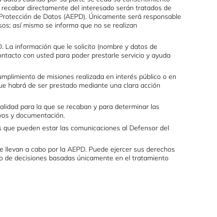
n recabar directamente del interesado serán tratados de
e Protección de Datos (AEPD). Únicamente será responsable
os; así mismo se informa que no se realizan
. La información que le solicito (nombre y datos de
contacto con usted para poder prestarle servicio y ayuda
umplimiento de misiones realizada en interés público o en
 que habrá de ser prestado mediante una clara acción
alidad para la que se recaban y para determinar las
ivos y documentación.
as que pueden estar las comunicaciones al Defensor del
e llevan a cabo por la AEPD. Puede ejercer sus derechos
jeto de decisiones basadas únicamente en el tratamiento