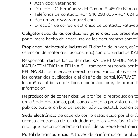
Actividad: Veterinaria
Dirección: C. Fernández del Campo 9, 48010 Bilbao (
Teléfonos de contacto: +34 946 293 035 • +34 624 
Página web: www.katuvet.com
Dirección de correo electrónico de contacto: katuv
Obligatoriedad de las condiciones generales:
Las presentes
por el mero hecho de hacer uso de los documentos sometid
Propiedad intelectual e industrial:
El diseño de la web, así 
selección de materiales usados, etc.) son propiedad de
KAT
Responsabilidad de los contenidos:
KATUVET MEDICINA FE
KATUVET MEDICINA FELINA S.L.
tampoco responde por la 
FELINA S.L.
se reserva el derecho a realizar cambios en el 
los contenidos publicados o el diseño del portal.
KATUVET 
los daños sufridos o pérdidas económicas que, de forma di
información.
Reproducción de contenidos:
Se prohíbe la reproducción to
en la Sede Electrónica, publicados según lo previsto en el 
público, para el ámbito del sector público estatal, podrán 
Sede Electrónica:
De acuerdo con lo establecido por el artí
acceso electrónico de los ciudadanos a los servicios públic
a los que pueda accederse a través de su Sede Electrónica
Portal de transparencia
: A través de la información public