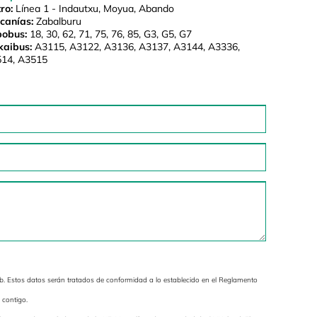
ro:
Línea 1 - Indautxu, Moyua, Abando
canías:
Zabalburu
bobus:
18, 30, 62, 71, 75, 76, 85, G3, G5, G7
kaibus:
A3115, A3122, A3136, A3137, A3144, A3336,
14, A3515
b. Estos datos serán tratados de conformidad a lo establecido en el Reglamento
 contigo.