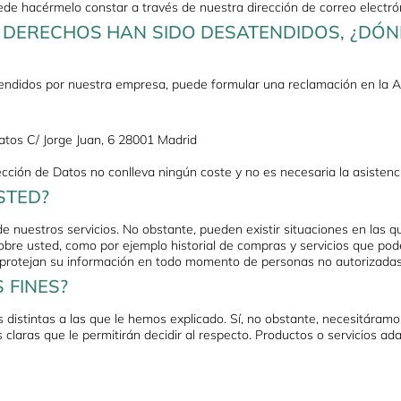
uede hacérmelo constar a través de nuestra dirección de correo elect
S DERECHOS HAN SIDO DESATENDIDOS, ¿DÓ
ndidos por nuestra empresa, puede formular una reclamación en la A
atos C/ Jorge Juan, 6 28001 Madrid
ción de Datos no conlleva ningún coste y no es necesaria la asistenc
STED?
de nuestros servicios. No obstante, pueden existir situaciones en las q
 sobre usted, como por ejemplo historial de compras y servicios que p
protejan su información en todo momento de personas no autorizadas q
 FINES?
s distintas a las que le hemos explicado. Sí, no obstante, necesitáramo
claras que le permitirán decidir al respecto. Productos o servicios a