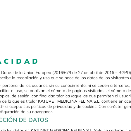
EQUIPO
NUESTRA CLÍNI
ACIDAD
 Datos de la Unión Europea (2016/679 de 27 de abril de 2016 – RGPD)
ribe la recopilación y uso que se hace de los datos de los visitantes
 personal de los usuarios sin su conocimiento, ni se ceden a terceros, 
acilitar el uso, se analizan el número de páginas visitadas, el número de 
opias, de sesión, con finalidad técnica (aquellas que permiten al usuario
 de la que es titular
KATUVET MEDICINA FELINA S.L.
contiene enlaces
ir si acepta sus políticas de privacidad y de cookies. Con carácter ge
nfiguración de su navegador.
CCIÓN DE DATOS
o de los datos es
KATUVET MEDICINA FELINA S.L.
Solo se cederán sus